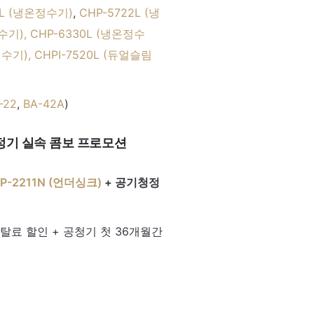
0L (냉온정수기)
,
CHP-5722L (냉
정수기),
CHP-6330L (냉온정수
수기), CHPI-7520L (듀얼슬림
-22
,
BA-42A
)
청정기 실속 콤보 프로모션
P-2211N (언더싱크)
+ 공기청정
렌탈료 할인 + 공청기 첫 36개월간