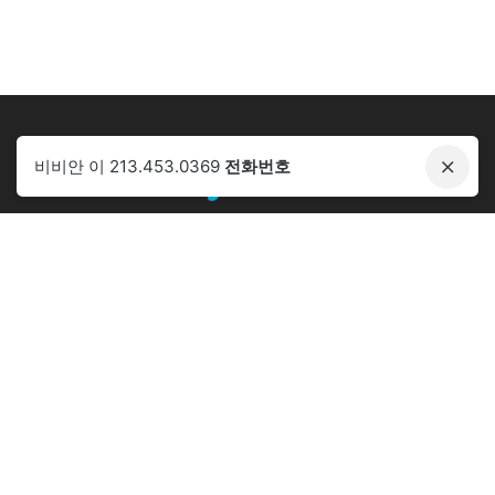
비비안 이 213.453.0369
전화번호
Phone:
+1.213.453.0369
Email:
cowayusa.no1@gmail.com
Address:
928 S. Western Ave, Los Angeles, CA 90006
코웨이 판매 가능 주
캘리포니아, 네바다, 텍사스, 조지아, 뉴욕, 뉴저지, 오레곤, 플로