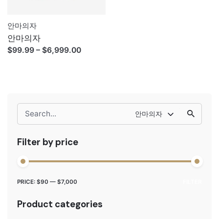
안마의자
안마의자
Price
$
99.99
–
$
6,999.00
range:
$99.99
through
$6,999.00
Search
안마의자
for
Filter by price
Min
Max
PRICE:
$90
—
$7,000
FILTER
price
price
Product categories