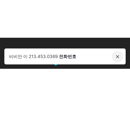
비비안 이 213.453.0369
전화번호
Phone:
+1.213.453.0369
Email:
cowayusa.no1@gmail.com
Address:
928 S. Western Ave, Los Angeles, CA 90006
코웨이 판매 가능 주