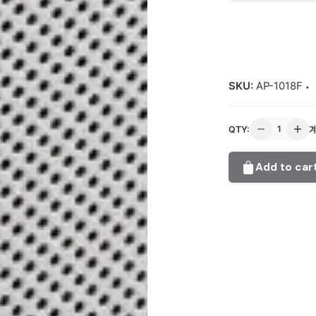
SKU:
AP-1018F
슬
QTY:
림
공
Add to car
기
청
정
기
quantity