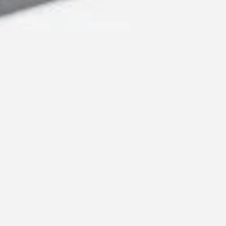
코웨이 판매 
캘리포니아, 네
Phone:
+1.213.453.0369
저지, 오레곤,
Email:
cowayusa.no1@gmail.com
일리노이, 버
역
Address:
928 S. Western Ave, Los
Angeles, CA 90006