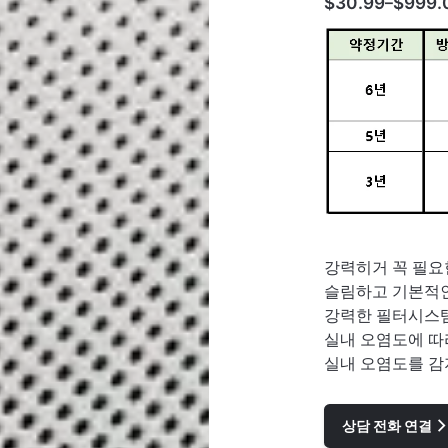
$
30.99
$
999.
–
Price
range:
$30.99
through
$999.00
강력히거
꼭 필요
슬림하고 기본적
강력한 필터시스
실내 오염도에 따
실내 오염도를 감
상담 전화 연결