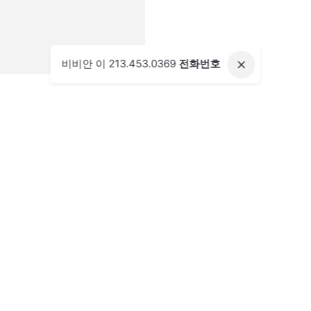
비비안 이 213.453.0369
전화번호
Description
Additional information
Reviews (0)
 N/A
.8 x 7.2 x 25.2 inch
q.ft
elds are marked
*